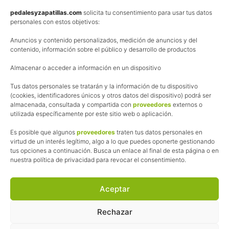
Política de privacidad
pedalesyzapatillas.com
solicita tu consentimiento para usar tus datos
personales con estos objetivos:
Aviso Legal
Anuncios y contenido personalizados, medición de anuncios y del
Política de cookies
contenido, información sobre el público y desarrollo de productos
Uso de los contenidos del blog (CC)
Almacenar o acceder a información en un dispositivo
Tus datos personales se tratarán y la información de tu dispositivo
Afiliación
(cookies, identificadores únicos y otros datos del dispositivo) podrá ser
almacenada, consultada y compartida con
proveedores
externos o
La web de Pedalesyzapatillas utiliza programas de afiliación.
utilizada específicamente por este sitio web o aplicación.
¿Qué significa esto?
Cuando recomiendo algún producto, pongo enlaces a tiendas
Es posible que algunos
proveedores
traten tus datos personales en
online que utilizo y, por cada compra que realizas, me llevo
virtud de un interés legítimo, algo a lo que puedes oponerte gestionando
tus opciones a continuación. Busca un enlace al final de esta página o en
una comisión sin que a ti te cueste más dinero.
nuestra política de privacidad para revocar el consentimiento.
Esas comisiones me permiten seguir manteniendo esta web,
pagar el alojamiento, el dominio y, lo que es más importante,
las inscripciones a muchas de las marchas para después
Aceptar
poder enseñaroslas.
Siempre escribo sobre productos y tiendas que he probado
Rechazar
por lo que podréis leer lo bueno y lo malo.