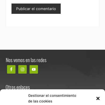
Footer
Nos vemos en las redes
Otros enlaces
Contacta
Gestionar el consentimiento
de las cookies
Términos y condiciones de venta