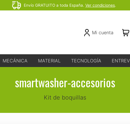
Envío GRATUITO a toda España.
Ver condiciones
.
Before
Header
Header
Mi cuenta
Right
MECÁNICA
MATERIAL
TECNOLOGÍA
ENTREV
smartwasher-accesorios
Kit de boquillas