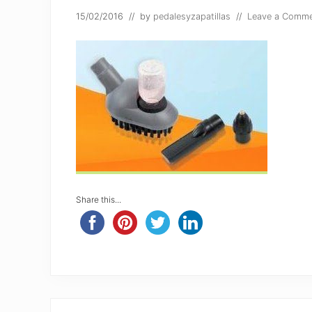
15/02/2016
// by
pedalesyzapatillas
//
Leave a Comm
Share this...
Reader