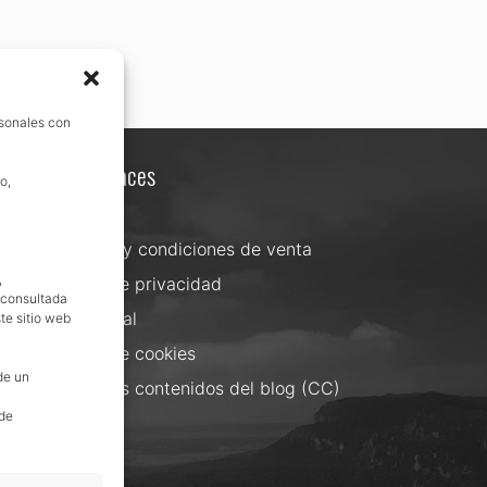
rsonales con
Otros enlaces
o,
Contacta
Términos y condiciones de venta
,
Política de privacidad
, consultada
Aviso Legal
te sitio web
Política de cookies
de un
Uso de los contenidos del blog (CC)
 de