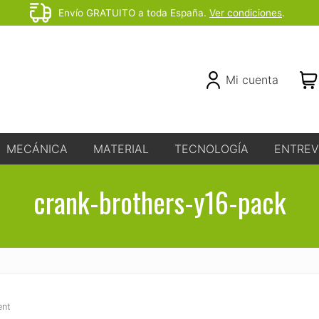
Envío GRATUITO a toda España.
Ver condiciones
.
Before
Header
Header
Mi cuenta
Right
MECÁNICA
MATERIAL
TECNOLOGÍA
ENTREV
crank-brothers-y16-pack
ent