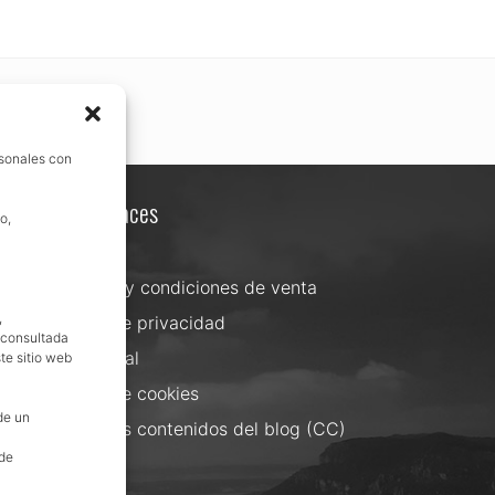
rsonales con
Otros enlaces
o,
Contacta
Términos y condiciones de venta
,
Política de privacidad
, consultada
Aviso Legal
te sitio web
Política de cookies
de un
Uso de los contenidos del blog (CC)
 de