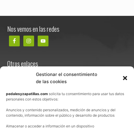
Footer
Nos vemos en las redes
Otros enlaces
Contacta
Gestionar el consentimiento
de las cookies
Términos y condiciones de venta
Política de privacidad
pedalesyzapatillas.com
solicita tu consentimiento para usar tus datos
personales con estos objetivos:
Aviso Legal
Anuncios y contenido personalizados, medición de anuncios y del
Política de cookies
contenido, información sobre el público y desarrollo de productos
Uso de los contenidos del blog (CC)
Almacenar o acceder a información en un dispositivo