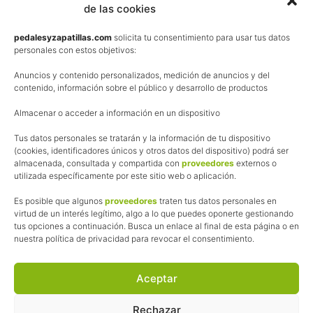
de las cookies
Términos y condiciones de venta
Política de privacidad
pedalesyzapatillas.com
solicita tu consentimiento para usar tus datos
personales con estos objetivos:
Aviso Legal
Anuncios y contenido personalizados, medición de anuncios y del
Política de cookies
contenido, información sobre el público y desarrollo de productos
Uso de los contenidos del blog (CC)
Almacenar o acceder a información en un dispositivo
Tus datos personales se tratarán y la información de tu dispositivo
Afiliación
(cookies, identificadores únicos y otros datos del dispositivo) podrá ser
almacenada, consultada y compartida con
proveedores
externos o
La web de Pedalesyzapatillas utiliza programas de afiliación.
utilizada específicamente por este sitio web o aplicación.
¿Qué significa esto?
Cuando recomiendo algún producto, pongo enlaces a tiendas
Es posible que algunos
proveedores
traten tus datos personales en
online que utilizo y, por cada compra que realizas, me llevo
virtud de un interés legítimo, algo a lo que puedes oponerte gestionando
tus opciones a continuación. Busca un enlace al final de esta página o en
una comisión sin que a ti te cueste más dinero.
nuestra política de privacidad para revocar el consentimiento.
Esas comisiones me permiten seguir manteniendo esta web,
pagar el alojamiento, el dominio y, lo que es más importante,
las inscripciones a muchas de las marchas para después
Aceptar
poder enseñaroslas.
Siempre escribo sobre productos y tiendas que he probado
Rechazar