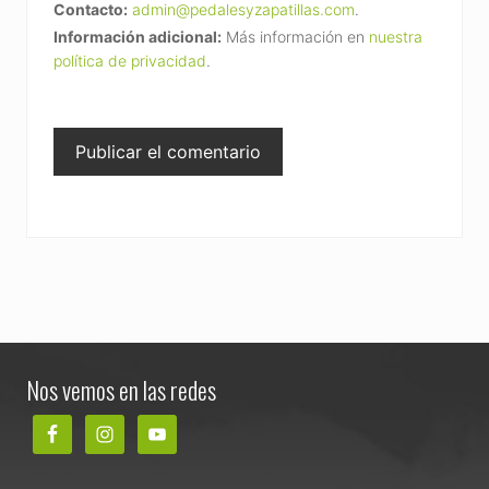
Contacto:
admin@pedalesyzapatillas.com
.
Información adicional:
Más información en
nuestra
política de privacidad
.
Footer
Nos vemos en las redes