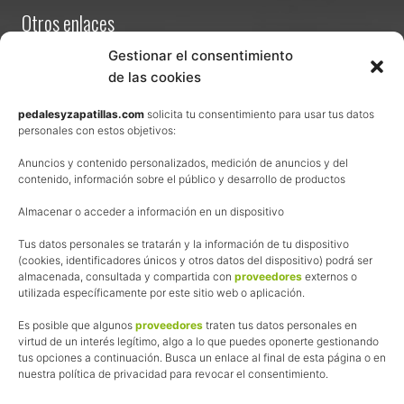
Otros enlaces
Contacta
Gestionar el consentimiento
de las cookies
Términos y condiciones de venta
Política de privacidad
pedalesyzapatillas.com
solicita tu consentimiento para usar tus datos
personales con estos objetivos:
Aviso Legal
Anuncios y contenido personalizados, medición de anuncios y del
Política de cookies
contenido, información sobre el público y desarrollo de productos
Uso de los contenidos del blog (CC)
Almacenar o acceder a información en un dispositivo
Tus datos personales se tratarán y la información de tu dispositivo
Afiliación
(cookies, identificadores únicos y otros datos del dispositivo) podrá ser
almacenada, consultada y compartida con
proveedores
externos o
La web de Pedalesyzapatillas utiliza programas de afiliación.
utilizada específicamente por este sitio web o aplicación.
¿Qué significa esto?
Cuando recomiendo algún producto, pongo enlaces a tiendas
Es posible que algunos
proveedores
traten tus datos personales en
online que utilizo y, por cada compra que realizas, me llevo
virtud de un interés legítimo, algo a lo que puedes oponerte gestionando
tus opciones a continuación. Busca un enlace al final de esta página o en
una comisión sin que a ti te cueste más dinero.
nuestra política de privacidad para revocar el consentimiento.
Esas comisiones me permiten seguir manteniendo esta web,
pagar el alojamiento, el dominio y, lo que es más importante,