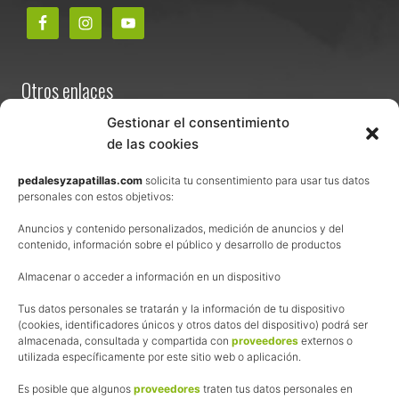
Otros enlaces
Contacta
Gestionar el consentimiento
de las cookies
Términos y condiciones de venta
Política de privacidad
pedalesyzapatillas.com
solicita tu consentimiento para usar tus datos
personales con estos objetivos:
Aviso Legal
Anuncios y contenido personalizados, medición de anuncios y del
Política de cookies
contenido, información sobre el público y desarrollo de productos
Uso de los contenidos del blog (CC)
Almacenar o acceder a información en un dispositivo
Tus datos personales se tratarán y la información de tu dispositivo
Afiliación
(cookies, identificadores únicos y otros datos del dispositivo) podrá ser
almacenada, consultada y compartida con
proveedores
externos o
La web de Pedalesyzapatillas utiliza programas de afiliación.
utilizada específicamente por este sitio web o aplicación.
¿Qué significa esto?
Cuando recomiendo algún producto, pongo enlaces a tiendas
Es posible que algunos
proveedores
traten tus datos personales en