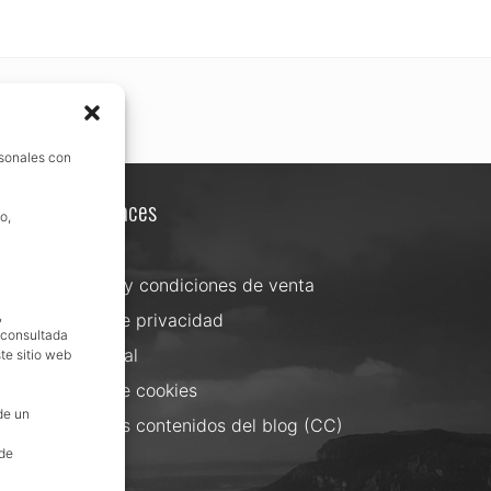
rsonales con
Otros enlaces
o,
Contacta
Términos y condiciones de venta
,
Política de privacidad
, consultada
Aviso Legal
te sitio web
Política de cookies
de un
Uso de los contenidos del blog (CC)
 de