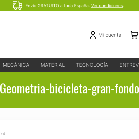
Envío GRATUITO a toda España.
Ver condiciones
.
Before
Header
Header
Mi cuenta
Right
MECÁNICA
MATERIAL
TECNOLOGÍA
ENTREV
Geometria-bicicleta-gran-fond
ent