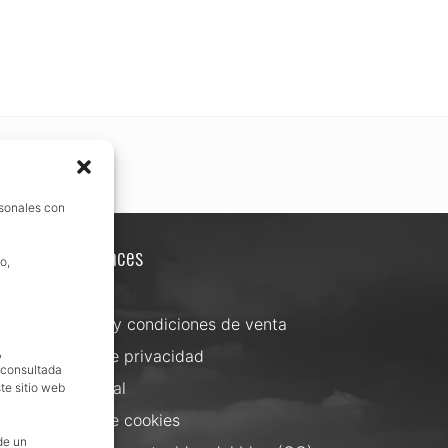
rsonales con
Otros enlaces
o,
Contacta
Términos y condiciones de venta
,
Política de privacidad
, consultada
Aviso Legal
te sitio web
Política de cookies
de un