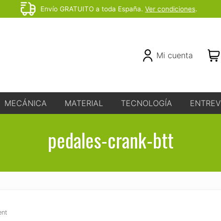
Envío GRATUITO a toda España.
Ver condiciones
.
Before
Header
Header
Mi cuenta
Right
MECÁNICA
MATERIAL
TECNOLOGÍA
ENTREV
pedales-crank-btt
ent