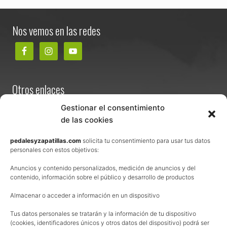
Footer
Nos vemos en las redes
Otros enlaces
Contacta
Gestionar el consentimiento
de las cookies
Términos y condiciones de venta
Política de privacidad
pedalesyzapatillas.com
solicita tu consentimiento para usar tus datos
personales con estos objetivos:
Aviso Legal
Anuncios y contenido personalizados, medición de anuncios y del
Política de cookies
contenido, información sobre el público y desarrollo de productos
Uso de los contenidos del blog (CC)
Almacenar o acceder a información en un dispositivo
Tus datos personales se tratarán y la información de tu dispositivo
Afiliación
(cookies, identificadores únicos y otros datos del dispositivo) podrá ser