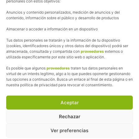
personales con estos objetivos:
Aviso Legal
Anuncios y contenido personalizados, medición de anuncios y del
Política de cookies
contenido, información sobre el público y desarrollo de productos
Uso de los contenidos del blog (CC)
Almacenar o acceder a información en un dispositivo
Tus datos personales se tratarán y la información de tu dispositivo
Afiliación
(cookies, identificadores únicos y otros datos del dispositivo) podrá ser
almacenada, consultada y compartida con
proveedores
externos o
La web de Pedalesyzapatillas utiliza programas de afiliación.
utilizada específicamente por este sitio web o aplicación.
¿Qué significa esto?
Cuando recomiendo algún producto, pongo enlaces a tiendas
Es posible que algunos
proveedores
traten tus datos personales en
online que utilizo y, por cada compra que realizas, me llevo
virtud de un interés legítimo, algo a lo que puedes oponerte gestionando
tus opciones a continuación. Busca un enlace al final de esta página o en
una comisión sin que a ti te cueste más dinero.
nuestra política de privacidad para revocar el consentimiento.
Esas comisiones me permiten seguir manteniendo esta web,
pagar el alojamiento, el dominio y, lo que es más importante,
las inscripciones a muchas de las marchas para después
Aceptar
poder enseñaroslas.
Siempre escribo sobre productos y tiendas que he probado
Rechazar
por lo que podréis leer lo bueno y lo malo.
Ver preferencias