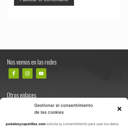
Footer
Nos vemos en las redes
Otros enlaces
Contacta
Gestionar el consentimiento
de las cookies
Términos y condiciones de venta
Política de privacidad
pedalesyzapatillas.com
solicita tu consentimiento para usar tus datos