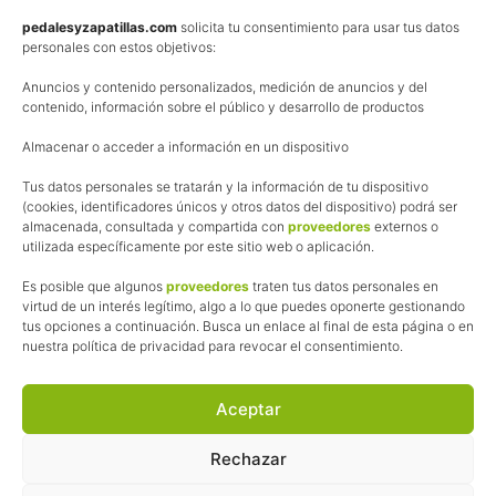
Política de privacidad
pedalesyzapatillas.com
solicita tu consentimiento para usar tus datos
personales con estos objetivos:
Aviso Legal
Anuncios y contenido personalizados, medición de anuncios y del
Política de cookies
contenido, información sobre el público y desarrollo de productos
Uso de los contenidos del blog (CC)
Almacenar o acceder a información en un dispositivo
Tus datos personales se tratarán y la información de tu dispositivo
Afiliación
(cookies, identificadores únicos y otros datos del dispositivo) podrá ser
almacenada, consultada y compartida con
proveedores
externos o
La web de Pedalesyzapatillas utiliza programas de afiliación.
utilizada específicamente por este sitio web o aplicación.
¿Qué significa esto?
Cuando recomiendo algún producto, pongo enlaces a tiendas
Es posible que algunos
proveedores
traten tus datos personales en
online que utilizo y, por cada compra que realizas, me llevo
virtud de un interés legítimo, algo a lo que puedes oponerte gestionando
tus opciones a continuación. Busca un enlace al final de esta página o en
una comisión sin que a ti te cueste más dinero.
nuestra política de privacidad para revocar el consentimiento.
Esas comisiones me permiten seguir manteniendo esta web,
pagar el alojamiento, el dominio y, lo que es más importante,
las inscripciones a muchas de las marchas para después
Aceptar
poder enseñaroslas.
Siempre escribo sobre productos y tiendas que he probado
Rechazar
por lo que podréis leer lo bueno y lo malo.