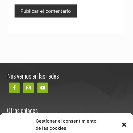
Footer
Nos vemos en las redes
Otros enlaces
Contacta
Gestionar el consentimiento
de las cookies
Términos y condiciones de venta