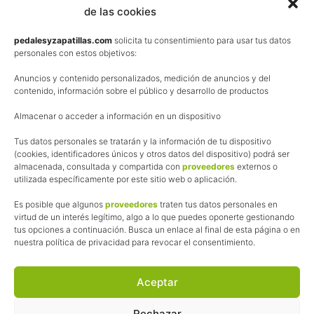
de las cookies
Términos y condiciones de venta
Política de privacidad
pedalesyzapatillas.com
solicita tu consentimiento para usar tus datos
personales con estos objetivos:
Aviso Legal
Anuncios y contenido personalizados, medición de anuncios y del
Política de cookies
contenido, información sobre el público y desarrollo de productos
Uso de los contenidos del blog (CC)
Almacenar o acceder a información en un dispositivo
Tus datos personales se tratarán y la información de tu dispositivo
Afiliación
(cookies, identificadores únicos y otros datos del dispositivo) podrá ser
almacenada, consultada y compartida con
proveedores
externos o
La web de Pedalesyzapatillas utiliza programas de afiliación.
utilizada específicamente por este sitio web o aplicación.
¿Qué significa esto?
Cuando recomiendo algún producto, pongo enlaces a tiendas
Es posible que algunos
proveedores
traten tus datos personales en
online que utilizo y, por cada compra que realizas, me llevo
virtud de un interés legítimo, algo a lo que puedes oponerte gestionando
tus opciones a continuación. Busca un enlace al final de esta página o en
una comisión sin que a ti te cueste más dinero.
nuestra política de privacidad para revocar el consentimiento.
Esas comisiones me permiten seguir manteniendo esta web,
pagar el alojamiento, el dominio y, lo que es más importante,
las inscripciones a muchas de las marchas para después
Aceptar
poder enseñaroslas.
Siempre escribo sobre productos y tiendas que he probado
Rechazar