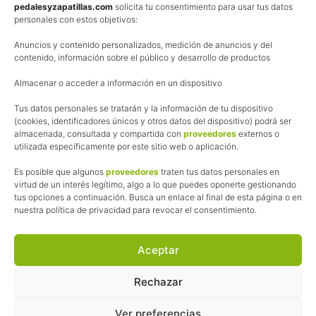
Política de privacidad
pedalesyzapatillas.com
solicita tu consentimiento para usar tus datos
personales con estos objetivos:
Aviso Legal
Anuncios y contenido personalizados, medición de anuncios y del
Política de cookies
contenido, información sobre el público y desarrollo de productos
Uso de los contenidos del blog (CC)
Almacenar o acceder a información en un dispositivo
Tus datos personales se tratarán y la información de tu dispositivo
Afiliación
(cookies, identificadores únicos y otros datos del dispositivo) podrá ser
almacenada, consultada y compartida con
proveedores
externos o
La web de Pedalesyzapatillas utiliza programas de afiliación.
utilizada específicamente por este sitio web o aplicación.
¿Qué significa esto?
Cuando recomiendo algún producto, pongo enlaces a tiendas
Es posible que algunos
proveedores
traten tus datos personales en
online que utilizo y, por cada compra que realizas, me llevo
virtud de un interés legítimo, algo a lo que puedes oponerte gestionando
tus opciones a continuación. Busca un enlace al final de esta página o en
una comisión sin que a ti te cueste más dinero.
nuestra política de privacidad para revocar el consentimiento.
Esas comisiones me permiten seguir manteniendo esta web,
pagar el alojamiento, el dominio y, lo que es más importante,
las inscripciones a muchas de las marchas para después
Aceptar
poder enseñaroslas.
Siempre escribo sobre productos y tiendas que he probado
Rechazar
por lo que podréis leer lo bueno y lo malo.
Ver preferencias