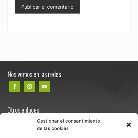
Footer
Nos vemos en las redes
Otros enlaces
Contacta
Gestionar el consentimiento
de las cookies
Términos y condiciones de venta