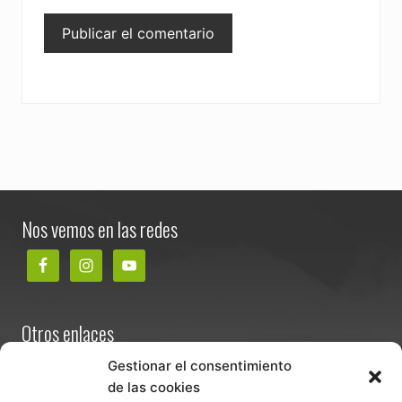
Footer
Nos vemos en las redes
Otros enlaces
Contacta
Gestionar el consentimiento
de las cookies
Términos y condiciones de venta