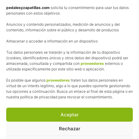
Política de privacidad
pedalesyzapatillas.com
solicita tu consentimiento para usar tus datos
personales con estos objetivos:
Aviso Legal
Anuncios y contenido personalizados, medición de anuncios y del
Política de cookies
contenido, información sobre el público y desarrollo de productos
Uso de los contenidos del blog (CC)
Almacenar o acceder a información en un dispositivo
Tus datos personales se tratarán y la información de tu dispositivo
Afiliación
(cookies, identificadores únicos y otros datos del dispositivo) podrá ser
almacenada, consultada y compartida con
proveedores
externos o
La web de Pedalesyzapatillas utiliza programas de afiliación.
utilizada específicamente por este sitio web o aplicación.
¿Qué significa esto?
Cuando recomiendo algún producto, pongo enlaces a tiendas
Es posible que algunos
proveedores
traten tus datos personales en
online que utilizo y, por cada compra que realizas, me llevo
virtud de un interés legítimo, algo a lo que puedes oponerte gestionando
tus opciones a continuación. Busca un enlace al final de esta página o en
una comisión sin que a ti te cueste más dinero.
nuestra política de privacidad para revocar el consentimiento.
Esas comisiones me permiten seguir manteniendo esta web,
pagar el alojamiento, el dominio y, lo que es más importante,
las inscripciones a muchas de las marchas para después
Aceptar
poder enseñaroslas.
Siempre escribo sobre productos y tiendas que he probado
Rechazar
por lo que podréis leer lo bueno y lo malo.