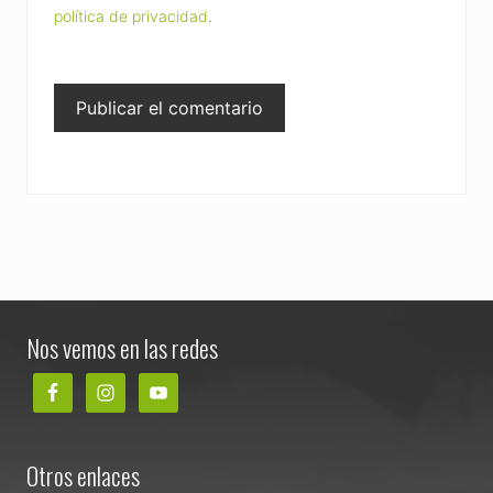
política de privacidad
.
Footer
Nos vemos en las redes
Otros enlaces