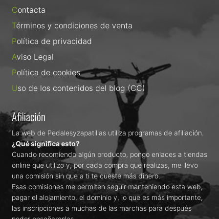
Contacta
Términos y condiciones de venta
Política de privacidad
Aviso Legal
Política de cookies
Uso de los contenidos del blog (CC)
Afiliación
La web de Pedalesyzapatillas utiliza programas de afiliación.
¿Qué significa esto?
Cuando recomiendo algún producto, pongo enlaces a tiendas
online que utilizo y, por cada compra que realizas, me llevo
una comisión sin que a ti te cueste más dinero.
Esas comisiones me permiten seguir manteniendo esta web,
pagar el alojamiento, el dominio y, lo que es más importante,
las inscripciones a muchas de las marchas para después
poder enseñaroslas.