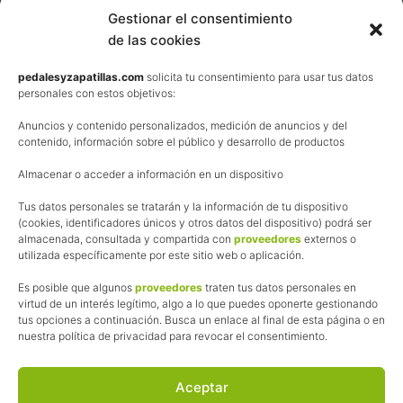
Contacta
Gestionar el consentimiento
de las cookies
Términos y condiciones de venta
Política de privacidad
pedalesyzapatillas.com
solicita tu consentimiento para usar tus datos
personales con estos objetivos:
Aviso Legal
Anuncios y contenido personalizados, medición de anuncios y del
Política de cookies
contenido, información sobre el público y desarrollo de productos
Uso de los contenidos del blog (CC)
Almacenar o acceder a información en un dispositivo
Tus datos personales se tratarán y la información de tu dispositivo
Afiliación
(cookies, identificadores únicos y otros datos del dispositivo) podrá ser
almacenada, consultada y compartida con
proveedores
externos o
La web de Pedalesyzapatillas utiliza programas de afiliación.
utilizada específicamente por este sitio web o aplicación.
¿Qué significa esto?
Cuando recomiendo algún producto, pongo enlaces a tiendas
Es posible que algunos
proveedores
traten tus datos personales en
online que utilizo y, por cada compra que realizas, me llevo
virtud de un interés legítimo, algo a lo que puedes oponerte gestionando
tus opciones a continuación. Busca un enlace al final de esta página o en
una comisión sin que a ti te cueste más dinero.
nuestra política de privacidad para revocar el consentimiento.
Esas comisiones me permiten seguir manteniendo esta web,
pagar el alojamiento, el dominio y, lo que es más importante,
las inscripciones a muchas de las marchas para después
Aceptar
poder enseñaroslas.