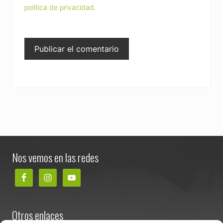
política de privacidad
.
Footer
Nos vemos en las redes
Otros enlaces