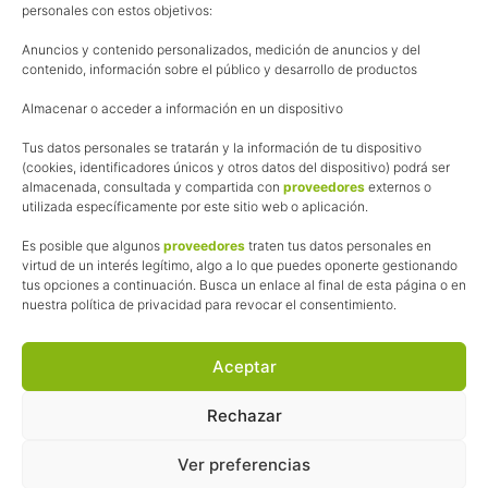
personales con estos objetivos:
Aviso Legal
Anuncios y contenido personalizados, medición de anuncios y del
Política de cookies
contenido, información sobre el público y desarrollo de productos
Uso de los contenidos del blog (CC)
Almacenar o acceder a información en un dispositivo
Tus datos personales se tratarán y la información de tu dispositivo
Afiliación
(cookies, identificadores únicos y otros datos del dispositivo) podrá ser
almacenada, consultada y compartida con
proveedores
externos o
La web de Pedalesyzapatillas utiliza programas de afiliación.
utilizada específicamente por este sitio web o aplicación.
¿Qué significa esto?
Cuando recomiendo algún producto, pongo enlaces a tiendas
Es posible que algunos
proveedores
traten tus datos personales en
online que utilizo y, por cada compra que realizas, me llevo
virtud de un interés legítimo, algo a lo que puedes oponerte gestionando
tus opciones a continuación. Busca un enlace al final de esta página o en
una comisión sin que a ti te cueste más dinero.
nuestra política de privacidad para revocar el consentimiento.
Esas comisiones me permiten seguir manteniendo esta web,
pagar el alojamiento, el dominio y, lo que es más importante,
las inscripciones a muchas de las marchas para después
Aceptar
poder enseñaroslas.
Siempre escribo sobre productos y tiendas que he probado
Rechazar
por lo que podréis leer lo bueno y lo malo.
Ver preferencias