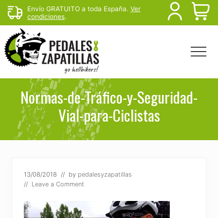
Menu
Skip
Skip
Envío GRATUITO a toda España.
Ver
B
condiciones
.
to
to
main
footer
H
content
Menu
Head
Righ
Rutas
de
Normas-de-Tráfico-y-Seguridad-
mtb
Vial-para-Ciclistas
y
senderismo
para
escapar
del
sofá
13/08/2018
// by
pedalesyzapatillas
//
Leave a Comment