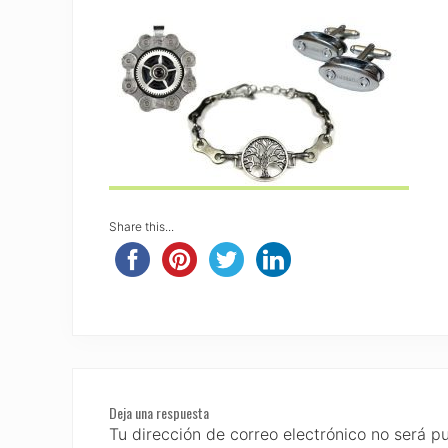
Share this...
Reader
Deja una respuesta
Interactions
Tu dirección de correo electrónico no será p