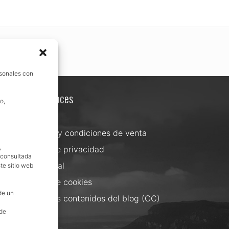
rsonales con
Otros enlaces
o,
Contacta
Términos y condiciones de venta
,
Política de privacidad
, consultada
Aviso Legal
te sitio web
Política de cookies
de un
Uso de los contenidos del blog (CC)
 de