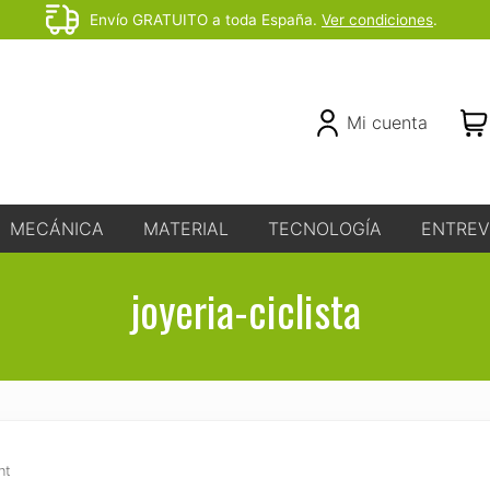
Envío GRATUITO a toda España.
Ver condiciones
.
Before
Header
Header
Mi cuenta
Right
MECÁNICA
MATERIAL
TECNOLOGÍA
ENTREV
joyeria-ciclista
nt