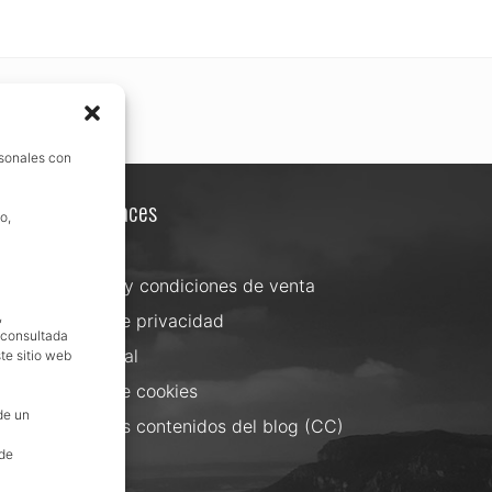
rsonales con
Otros enlaces
o,
Contacta
Términos y condiciones de venta
,
Política de privacidad
, consultada
Aviso Legal
te sitio web
Política de cookies
de un
Uso de los contenidos del blog (CC)
 de