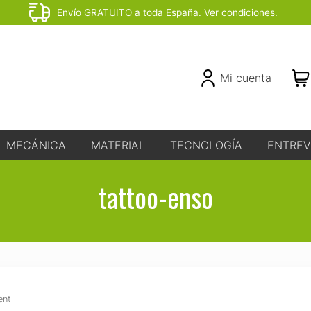
Envío GRATUITO a toda España.
Ver condiciones
.
Before
Header
Header
Mi cuenta
Right
MECÁNICA
MATERIAL
TECNOLOGÍA
ENTREV
tattoo-enso
ent