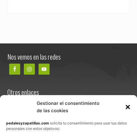
Footer
Nos vemos en las redes
Otros enlaces
Contacta
Gestionar el consentimiento
de las cookies
Términos y condiciones de venta
Política de privacidad
pedalesyzapatillas.com
solicita tu consentimiento para usar tus datos
personales con estos objetivos:
Aviso Legal