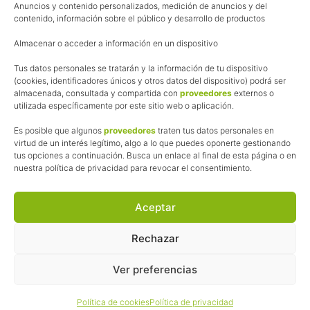
Anuncios y contenido personalizados, medición de anuncios y del
Política de cookies
contenido, información sobre el público y desarrollo de productos
Uso de los contenidos del blog (CC)
Almacenar o acceder a información en un dispositivo
Tus datos personales se tratarán y la información de tu dispositivo
Afiliación
(cookies, identificadores únicos y otros datos del dispositivo) podrá ser
almacenada, consultada y compartida con
proveedores
externos o
La web de Pedalesyzapatillas utiliza programas de afiliación.
utilizada específicamente por este sitio web o aplicación.
¿Qué significa esto?
Cuando recomiendo algún producto, pongo enlaces a tiendas
Es posible que algunos
proveedores
traten tus datos personales en
online que utilizo y, por cada compra que realizas, me llevo
virtud de un interés legítimo, algo a lo que puedes oponerte gestionando
tus opciones a continuación. Busca un enlace al final de esta página o en
una comisión sin que a ti te cueste más dinero.
nuestra política de privacidad para revocar el consentimiento.
Esas comisiones me permiten seguir manteniendo esta web,
pagar el alojamiento, el dominio y, lo que es más importante,
las inscripciones a muchas de las marchas para después
Aceptar
poder enseñaroslas.
Siempre escribo sobre productos y tiendas que he probado
Rechazar
por lo que podréis leer lo bueno y lo malo.
Ver preferencias
© 2026 ·
Pedales y Zapatillas
· Todos los derechos reservados ·
Política de cookies
Política de privacidad