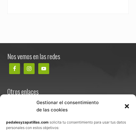
Footer
Nos vemos en las redes
Otros enlaces
Contacta
Gestionar el consentimiento
de las cookies
Términos y condiciones de venta
Política de privacidad
pedalesyzapatillas.com
solicita tu consentimiento para usar tus datos
personales con estos objetivos:
Aviso Legal