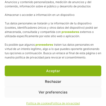
Anuncios y contenido personalizados, medición de anuncios y del
Política de cookies
contenido, información sobre el público y desarrollo de productos
Uso de los contenidos del blog (CC)
Almacenar o acceder a información en un dispositivo
Tus datos personales se tratarán y la información de tu dispositivo
Afiliación
(cookies, identificadores únicos y otros datos del dispositivo) podrá ser
almacenada, consultada y compartida con
proveedores
externos o
La web de Pedalesyzapatillas utiliza programas de afiliación.
utilizada específicamente por este sitio web o aplicación.
¿Qué significa esto?
Cuando recomiendo algún producto, pongo enlaces a tiendas
Es posible que algunos
proveedores
traten tus datos personales en
online que utilizo y, por cada compra que realizas, me llevo
virtud de un interés legítimo, algo a lo que puedes oponerte gestionando
tus opciones a continuación. Busca un enlace al final de esta página o en
una comisión sin que a ti te cueste más dinero.
nuestra política de privacidad para revocar el consentimiento.
Esas comisiones me permiten seguir manteniendo esta web,
pagar el alojamiento, el dominio y, lo que es más importante,
las inscripciones a muchas de las marchas para después
Aceptar
poder enseñaroslas.
Siempre escribo sobre productos y tiendas que he probado
Rechazar
por lo que podréis leer lo bueno y lo malo.
Ver preferencias
© 2026 ·
Pedales y Zapatillas
· Todos los derechos reservados ·
Política de cookies
Política de privacidad