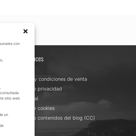
rsonales con
Otros enlaces
o,
Contacta
Términos y condiciones de venta
,
Política de privacidad
, consultada
Aviso Legal
te sitio web
Política de cookies
de un
Uso de los contenidos del blog (CC)
 de