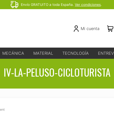
Envío GRATUITO a toda España.
Ver condiciones
.
Before
Header
Header
Mi cuenta
Right
MECÁNICA
MATERIAL
TECNOLOGÍA
ENTREV
IV-LA-PELUSO-CICLOTURISTA
ent