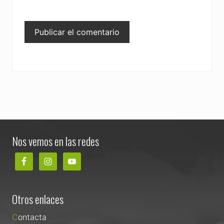
Footer
Nos vemos en las redes
Otros enlaces
Contacta