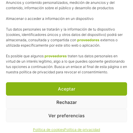
Anuncios y contenido personalizados, medición de anuncios y del
Política de cookies
contenido, información sobre el público y desarrollo de productos
Uso de los contenidos del blog (CC)
Almacenar o acceder a información en un dispositivo
Tus datos personales se tratarán y la información de tu dispositivo
Afiliación
(cookies, identificadores únicos y otros datos del dispositivo) podrá ser
almacenada, consultada y compartida con
proveedores
externos o
La web de Pedalesyzapatillas utiliza programas de afiliación.
utilizada específicamente por este sitio web o aplicación.
¿Qué significa esto?
Cuando recomiendo algún producto, pongo enlaces a tiendas
Es posible que algunos
proveedores
traten tus datos personales en
online que utilizo y, por cada compra que realizas, me llevo
virtud de un interés legítimo, algo a lo que puedes oponerte gestionando
tus opciones a continuación. Busca un enlace al final de esta página o en
una comisión sin que a ti te cueste más dinero.
nuestra política de privacidad para revocar el consentimiento.
Esas comisiones me permiten seguir manteniendo esta web,
pagar el alojamiento, el dominio y, lo que es más importante,
las inscripciones a muchas de las marchas para después
Aceptar
poder enseñaroslas.
Siempre escribo sobre productos y tiendas que he probado
Rechazar
por lo que podréis leer lo bueno y lo malo.
Ver preferencias
© 2026 ·
Pedales y Zapatillas
· Todos los derechos reservados ·
Política de cookies
Política de privacidad