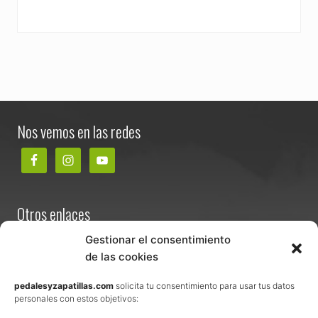
Footer
Nos vemos en las redes
Otros enlaces
Contacta
Gestionar el consentimiento
de las cookies
Términos y condiciones de venta
Política de privacidad
pedalesyzapatillas.com
solicita tu consentimiento para usar tus datos
personales con estos objetivos:
Aviso Legal