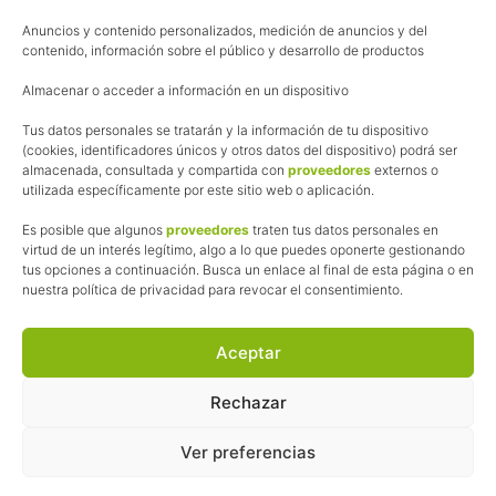
Aviso Legal
Anuncios y contenido personalizados, medición de anuncios y del
Política de cookies
contenido, información sobre el público y desarrollo de productos
Uso de los contenidos del blog (CC)
Almacenar o acceder a información en un dispositivo
Tus datos personales se tratarán y la información de tu dispositivo
Afiliación
(cookies, identificadores únicos y otros datos del dispositivo) podrá ser
almacenada, consultada y compartida con
proveedores
externos o
La web de Pedalesyzapatillas utiliza programas de afiliación.
utilizada específicamente por este sitio web o aplicación.
¿Qué significa esto?
Cuando recomiendo algún producto, pongo enlaces a tiendas
Es posible que algunos
proveedores
traten tus datos personales en
online que utilizo y, por cada compra que realizas, me llevo
virtud de un interés legítimo, algo a lo que puedes oponerte gestionando
tus opciones a continuación. Busca un enlace al final de esta página o en
una comisión sin que a ti te cueste más dinero.
nuestra política de privacidad para revocar el consentimiento.
Esas comisiones me permiten seguir manteniendo esta web,
pagar el alojamiento, el dominio y, lo que es más importante,
las inscripciones a muchas de las marchas para después
Aceptar
poder enseñaroslas.
Siempre escribo sobre productos y tiendas que he probado
Rechazar
por lo que podréis leer lo bueno y lo malo.
Ver preferencias
© 2026 ·
Pedales y Zapatillas
· Todos los derechos reservados ·