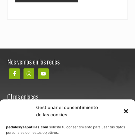
Footer
Nos vemos en las redes
Otros enlaces
Contacta
Gestionar el consentimiento
de las cookies
Términos y condiciones de venta
Política de privacidad
pedalesyzapatillas.com
solicita tu consentimiento para usar tus datos
personales con estos objetivos: