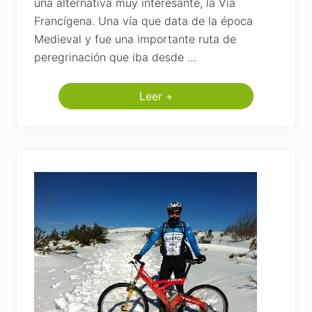
una alternativa muy interesante, la Vía
Francígena. Una vía que data de la época
Medieval y fue una importante ruta de
peregrinación que iba desde …
Leer +
T
o
d
o
s
l
o
s
c
a
m
i
n
o
s
l
l
e
v