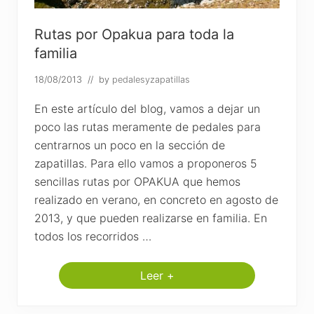
r
u
t
Rutas por Opakua para toda la
a
familia
p
o
r
18/08/2013
// by
pedalesyzapatillas
l
a
En este artículo del blog, vamos a dejar un
m
o
poco las rutas meramente de pedales para
n
t
centrarnos un poco en la sección de
a
zapatillas. Para ello vamos a proponeros 5
ñ
a
sencillas rutas por OPAKUA que hemos
a
realizado en verano, en concreto en agosto de
l
a
2013, y que pueden realizarse en familia. En
v
e
todos los recorridos …
s
a
:
Leer +
l
R
a
u
a
t
v
a