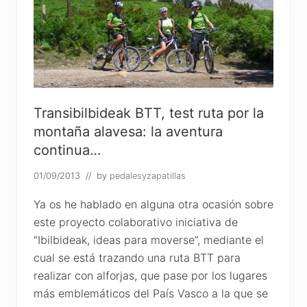
u
a
,
u
n
p
a
r
a
í
s
Transibilbideak BTT, test ruta por la
o
montaña alavesa: la aventura
p
o
continua…
r
d
e
01/09/2013
// by
pedalesyzapatillas
s
c
Ya os he hablado en alguna otra ocasión sobre
u
b
este proyecto colaborativo iniciativa de
r
“Ibilbideak, ideas para moverse”, mediante el
i
r
cual se está trazando una ruta BTT para
e
realizar con alforjas, que pase por los lugares
n
Á
más emblemáticos del País Vasco a la que se
l