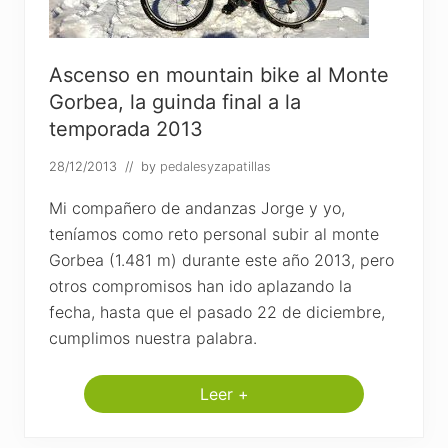
a
n
a
R
o
Ascenso en mountain bike al Monte
m
a
Gorbea, la guinda final a la
:
temporada 2013
L
a
V
28/12/2013
// by
pedalesyzapatillas
í
a
Mi compañero de andanzas Jorge y yo,
F
r
teníamos como reto personal subir al monte
a
n
Gorbea (1.481 m) durante este año 2013, pero
c
otros compromisos han ido aplazando la
í
g
fecha, hasta que el pasado 22 de diciembre,
e
n
cumplimos nuestra palabra.
a
Leer +
A
s
c