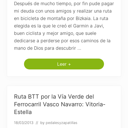
Después de mucho tiempo, por fin pude pagar
mi deuda con unos amigos y realizar una ruta
en bicicleta de montaña por Bizkaia. La ruta
elegida es la que le creó el Garmin a Javi,
buen ciclista y mejor amigo, que suele
dedicarse a perderse por esos caminos de la
mano de Dios para descubrir …
Leer +
R
u
t
a
M
T
B
Ruta BTT por la Vía Verde del
A
m
Ferrocarril Vasco Navarro: Vitoria-
o
Estella
r
e
b
18/03/2013
// by
pedalesyzapatillas
i