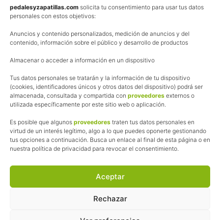
d
Política de privacidad
pedalesyzapatillas.com
solicita tu consentimiento para usar tus datos
i
personales con estos objetivos:
s
Aviso Legal
f
r
Anuncios y contenido personalizados, medición de anuncios y del
Política de cookies
u
contenido, información sobre el público y desarrollo de productos
t
Uso de los contenidos del blog (CC)
a
Almacenar o acceder a información en un dispositivo
r
d
Afiliación
Tus datos personales se tratarán y la información de tu dispositivo
e
(cookies, identificadores únicos y otros datos del dispositivo) podrá ser
l
almacenada, consultada y compartida con
proveedores
externos o
o
La web de Pedalesyzapatillas utiliza programas de afiliación.
l
utilizada específicamente por este sitio web o aplicación.
¿Qué significa esto?
i
Cuando recomiendo algún producto, pongo enlaces a tiendas
n
Es posible que algunos
proveedores
traten tus datos personales en
d
online que utilizo y, por cada compra que realizas, me llevo
virtud de un interés legítimo, algo a lo que puedes oponerte gestionando
o
tus opciones a continuación. Busca un enlace al final de esta página o en
una comisión sin que a ti te cueste más dinero.
nuestra política de privacidad para revocar el consentimiento.
Esas comisiones me permiten seguir manteniendo esta web,
pagar el alojamiento, el dominio y, lo que es más importante,
las inscripciones a muchas de las marchas para después
Aceptar
poder enseñaroslas.
Siempre escribo sobre productos y tiendas que he probado
Rechazar
por lo que podréis leer lo bueno y lo malo.