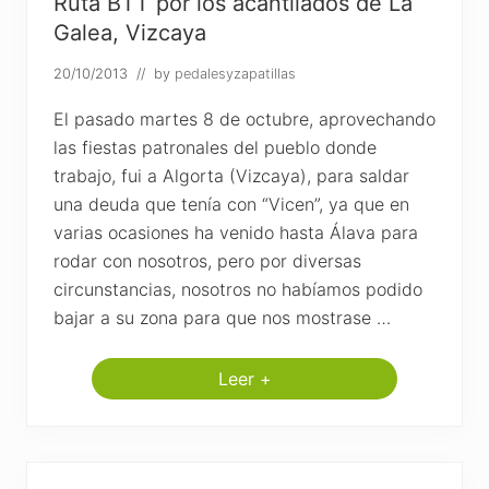
c
Ruta BTT por los acantilados de La
a
Galea, Vizcaya
y
a
20/10/2013
// by
pedalesyzapatillas
El pasado martes 8 de octubre, aprovechando
las fiestas patronales del pueblo donde
trabajo, fui a Algorta (Vizcaya), para saldar
una deuda que tenía con “Vicen”, ya que en
varias ocasiones ha venido hasta Álava para
rodar con nosotros, pero por diversas
circunstancias, nosotros no habíamos podido
bajar a su zona para que nos mostrase …
Leer +
R
u
t
a
B
T