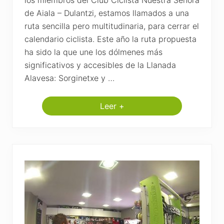
b
e
de Aiala – Dulantzi, estamos llamados a una
a
,
ruta sencilla pero multitudinaria, para cerrar el
l
calendario ciclista. Este año la ruta propuesta
a
g
ha sido la que une los dólmenes más
u
i
significativos y accesibles de la Llanada
n
Alavesa: Sorginetxe y …
d
a
f
i
Leer +
R
n
u
a
t
l
a
a
p
l
o
a
r
t
l
e
o
m
s
p
d
o
ó
r
l
a
m
d
e