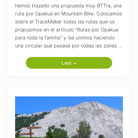
V
i
hemos trazado una propuesta muy BTTra, una
z
ruta por Opakua en Mountain Bike. Colocamos
c
a
sobre el TrackMaker todas las rutas que os
y
propusimos en el artículo “Rutas por Opakua
a
para toda la familia” y las unimos haciendo
una circular que pasase por todas las zonas …
Leer +
R
u
t
a
s
B
T
T
p
o
r
O
p
a
k