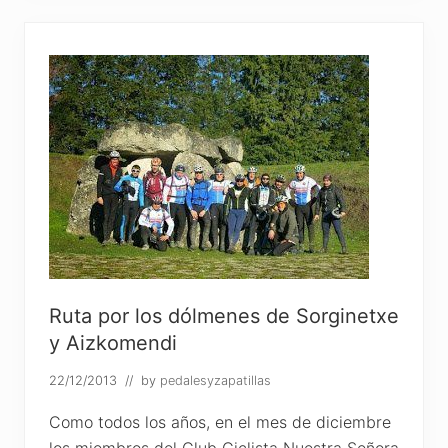
e
n
s
o
e
n
m
o
u
n
t
a
i
n
b
i
k
e
a
l
Ruta por los dólmenes de Sorginetxe
M
o
y Aizkomendi
n
t
22/12/2013
// by
pedalesyzapatillas
e
G
o
Como todos los años, en el mes de diciembre
r
los miembros del Club Ciclista Nuestra Señora