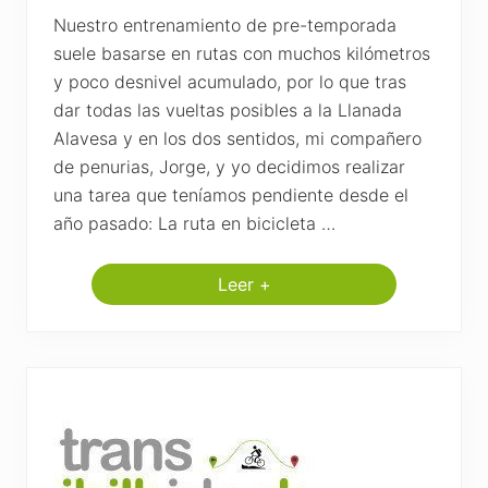
e
t
Nuestro entrenamiento de pre-temporada
a
suele basarse en rutas con muchos kilómetros
–
L
y poco desnivel acumulado, por lo que tras
e
dar todas las vueltas posibles a la Llanada
k
e
Alavesa y en los dos sentidos, mi compañero
i
t
de penurias, Jorge, y yo decidimos realizar
i
una tarea que teníamos pendiente desde el
o
,
año pasado: La ruta en bicicleta …
V
i
z
Leer +
c
R
a
u
y
t
a
a
B
T
T
p
o
r
l
a