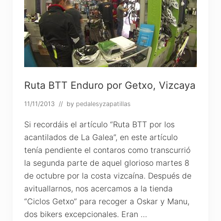
a
n
2
e
0
s
1
d
3
e
S
o
r
g
i
n
Ruta BTT Enduro por Getxo, Vizcaya
e
t
11/11/2013
// by
pedalesyzapatillas
x
e
y
Si recordáis el artículo “Ruta BTT por los
A
acantilados de La Galea”, en este artículo
i
z
tenía pendiente el contaros como transcurrió
k
la segunda parte de aquel glorioso martes 8
o
m
de octubre por la costa vizcaína. Después de
e
n
avituallarnos, nos acercamos a la tienda
d
“Ciclos Getxo” para recoger a Oskar y Manu,
i
dos bikers excepcionales. Eran …