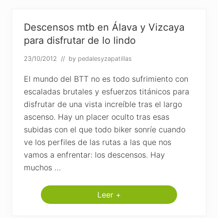
a
s
v
i
a
b
Descensos mtb en Álava y Vizcaya
r
i
r
l
para disfrutar de lo lindo
o
b
:
i
23/10/2012
// by
pedalesyzapatillas
V
d
i
e
t
a
El mundo del BTT no es todo sufrimiento con
o
k
r
escaladas brutales y esfuerzos titánicos para
i
disfrutar de una vista increíble tras el largo
a
-
ascenso. Hay un placer oculto tras esas
E
subidas con el que todo biker sonríe cuando
s
t
ve los perfiles de las rutas a las que nos
e
l
vamos a enfrentar: los descensos. Hay
l
muchos …
a
Leer +
D
e
s