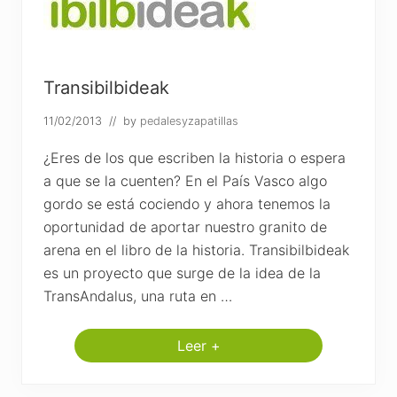
V
í
a
V
e
r
Transibilbideak
d
e
11/02/2013
// by
pedalesyzapatillas
d
e
l
¿Eres de los que escriben la historia o espera
F
e
a que se la cuenten? En el País Vasco algo
r
gordo se está cociendo y ahora tenemos la
r
o
oportunidad de aportar nuestro granito de
c
arena en el libro de la historia. Transibilbideak
a
r
es un proyecto que surge de la idea de la
r
i
TransAndalus, una ruta en …
l
V
a
Leer +
s
T
c
r
o
a
N
n