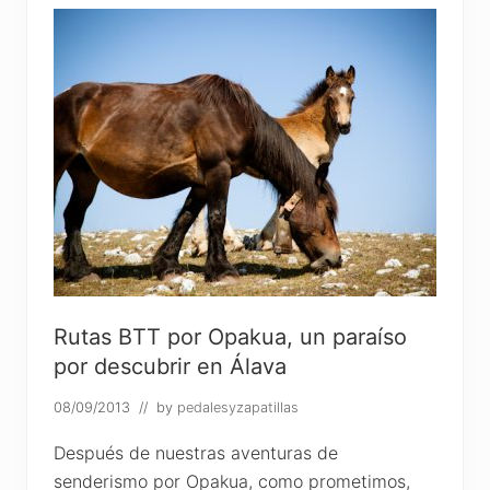
T
p
o
r
l
o
s
a
c
a
n
t
i
l
a
d
o
s
d
e
Rutas BTT por Opakua, un paraíso
L
por descubrir en Álava
a
G
a
08/09/2013
// by
pedalesyzapatillas
l
e
Después de nuestras aventuras de
a
,
senderismo por Opakua, como prometimos,