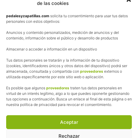
de las cookies
Términos y condiciones de venta
Política de privacidad
pedalesyzapatillas.com
solicita tu consentimiento para usar tus datos
personales con estos objetivos:
Aviso Legal
Anuncios y contenido personalizados, medición de anuncios y del
Política de cookies
contenido, información sobre el público y desarrollo de productos
Uso de los contenidos del blog (CC)
Almacenar o acceder a información en un dispositivo
Tus datos personales se tratarán y la información de tu dispositivo
Afiliación
(cookies, identificadores únicos y otros datos del dispositivo) podrá ser
almacenada, consultada y compartida con
proveedores
externos o
La web de Pedalesyzapatillas utiliza programas de afiliación.
utilizada específicamente por este sitio web o aplicación.
¿Qué significa esto?
Cuando recomiendo algún producto, pongo enlaces a tiendas
Es posible que algunos
proveedores
traten tus datos personales en
online que utilizo y, por cada compra que realizas, me llevo
virtud de un interés legítimo, algo a lo que puedes oponerte gestionando
tus opciones a continuación. Busca un enlace al final de esta página o en
una comisión sin que a ti te cueste más dinero.
nuestra política de privacidad para revocar el consentimiento.
Esas comisiones me permiten seguir manteniendo esta web,
pagar el alojamiento, el dominio y, lo que es más importante,
las inscripciones a muchas de las marchas para después
Aceptar
poder enseñaroslas.
Siempre escribo sobre productos y tiendas que he probado
Rechazar