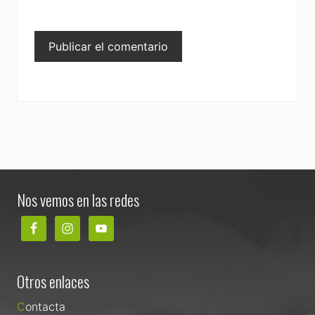
Footer
Nos vemos en las redes
Otros enlaces
Contacta