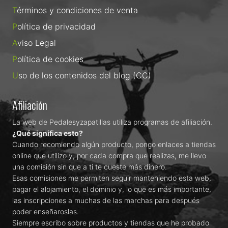
Términos y condiciones de venta
Política de privacidad
Aviso Legal
Política de cookies
Uso de los contenidos del blog (CC)
Afiliación
La web de Pedalesyzapatillas utiliza programas de afiliación.
¿Qué significa esto?
Cuando recomiendo algún producto, pongo enlaces a tiendas
online que utilizo y, por cada compra que realizas, me llevo
una comisión sin que a ti te cueste más dinero.
Esas comisiones me permiten seguir manteniendo esta web,
pagar el alojamiento, el dominio y, lo que es más importante,
las inscripciones a muchas de las marchas para después
poder enseñaroslas.
Siempre escribo sobre productos y tiendas que he probado