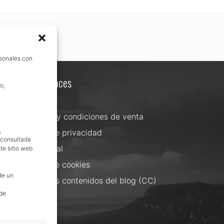
rsonales con
Otros enlaces
o,
Contacta
Términos y condiciones de venta
,
Política de privacidad
, consultada
Aviso Legal
te sitio web
Política de cookies
de un
Uso de los contenidos del blog (CC)
 de