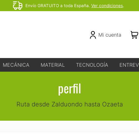
Envío GRATUITO a toda España.
Ver condiciones
.
Before
Header
Header
Mi cuenta
Right
MECÁNICA
MATERIAL
TECNOLOGÍA
ENTREV
perfil
Ruta desde Zalduondo hasta Ozaeta