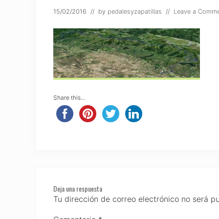
15/02/2016
// by
pedalesyzapatillas
//
Leave a Comm
Share this...
Reader
Deja una respuesta
Interactions
Tu dirección de correo electrónico no será p