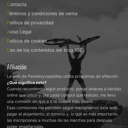
Contacta
Términos y condiciones de venta
Política de privacidad
Aviso Legal
Política de cookies
Uso de los contenidos del blog (CC)
Afiliación
La web de Pedalesyzapatillas utiliza programas de afiliación.
¿Qué significa esto?
Cuando recomiendo algún producto, pongo enlaces a tiendas
online que utilizo y, por cada compra que realizas, me llevo
una comisión sin que a ti te cueste más dinero.
Esas comisiones me permiten seguir manteniendo esta web,
pagar el alojamiento, el dominio y, lo que es más importante,
las inscripciones a muchas de las marchas para después
poder enseñaroslas.