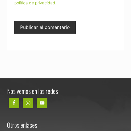
política de privacidad
.
Footer
Nos vemos en las redes
Otros enlaces