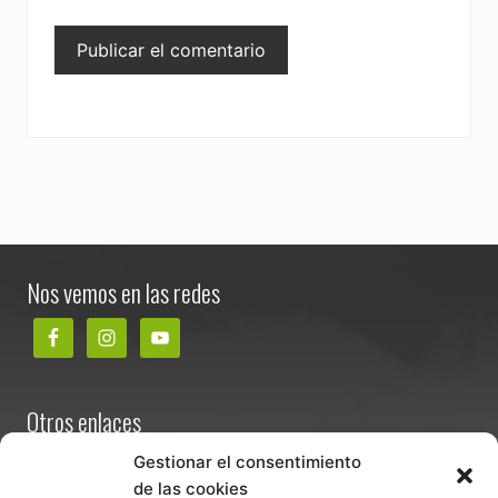
Footer
Nos vemos en las redes
Otros enlaces
Contacta
Gestionar el consentimiento
de las cookies
Términos y condiciones de venta