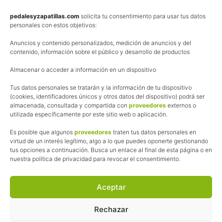
Política de privacidad
pedalesyzapatillas.com
solicita tu consentimiento para usar tus datos
personales con estos objetivos:
Aviso Legal
Anuncios y contenido personalizados, medición de anuncios y del
Política de cookies
contenido, información sobre el público y desarrollo de productos
Uso de los contenidos del blog (CC)
Almacenar o acceder a información en un dispositivo
Tus datos personales se tratarán y la información de tu dispositivo
Afiliación
(cookies, identificadores únicos y otros datos del dispositivo) podrá ser
almacenada, consultada y compartida con
proveedores
externos o
La web de Pedalesyzapatillas utiliza programas de afiliación.
utilizada específicamente por este sitio web o aplicación.
¿Qué significa esto?
Cuando recomiendo algún producto, pongo enlaces a tiendas
Es posible que algunos
proveedores
traten tus datos personales en
online que utilizo y, por cada compra que realizas, me llevo
virtud de un interés legítimo, algo a lo que puedes oponerte gestionando
tus opciones a continuación. Busca un enlace al final de esta página o en
una comisión sin que a ti te cueste más dinero.
nuestra política de privacidad para revocar el consentimiento.
Esas comisiones me permiten seguir manteniendo esta web,
pagar el alojamiento, el dominio y, lo que es más importante,
las inscripciones a muchas de las marchas para después
Aceptar
poder enseñaroslas.
Siempre escribo sobre productos y tiendas que he probado
Rechazar
por lo que podréis leer lo bueno y lo malo.