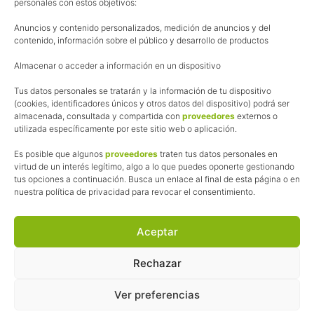
personales con estos objetivos:
Aviso Legal
Anuncios y contenido personalizados, medición de anuncios y del
Política de cookies
contenido, información sobre el público y desarrollo de productos
Uso de los contenidos del blog (CC)
Almacenar o acceder a información en un dispositivo
Tus datos personales se tratarán y la información de tu dispositivo
Afiliación
(cookies, identificadores únicos y otros datos del dispositivo) podrá ser
almacenada, consultada y compartida con
proveedores
externos o
La web de Pedalesyzapatillas utiliza programas de afiliación.
utilizada específicamente por este sitio web o aplicación.
¿Qué significa esto?
Cuando recomiendo algún producto, pongo enlaces a tiendas
Es posible que algunos
proveedores
traten tus datos personales en
online que utilizo y, por cada compra que realizas, me llevo
virtud de un interés legítimo, algo a lo que puedes oponerte gestionando
tus opciones a continuación. Busca un enlace al final de esta página o en
una comisión sin que a ti te cueste más dinero.
nuestra política de privacidad para revocar el consentimiento.
Esas comisiones me permiten seguir manteniendo esta web,
pagar el alojamiento, el dominio y, lo que es más importante,
las inscripciones a muchas de las marchas para después
Aceptar
poder enseñaroslas.
Siempre escribo sobre productos y tiendas que he probado
Rechazar
por lo que podréis leer lo bueno y lo malo.
Ver preferencias