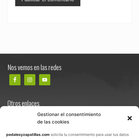
Footer
Nos vemos en las redes
Otros enlaces
Contacta
Gestionar el consentimiento
de las cookies
Términos y condiciones de venta
Política de privacidad
pedalesyzapatillas.com
solicita tu consentimiento para usar tus datos