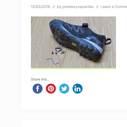
15/02/2016
// by
pedalesyzapatillas
//
Leave a Comm
Share this...
Reader