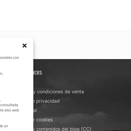
rsonales con
Otros enlaces
o,
Contacta
Términos y condiciones de venta
,
Política de privacidad
, consultada
Aviso Legal
te sitio web
Política de cookies
de un
Uso de los contenidos del blog (CC)