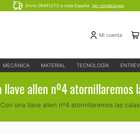
Envío GRATUITO a toda España.
Ver condiciones
.
Before
Header
Header
Mi cuenta
Right
MECÁNICA
MATERIAL
TECNOLOGÍA
ENTREV
 llave allen nº4 atornillaremos l
Con una llave allen nº4 atornillaremos las calas