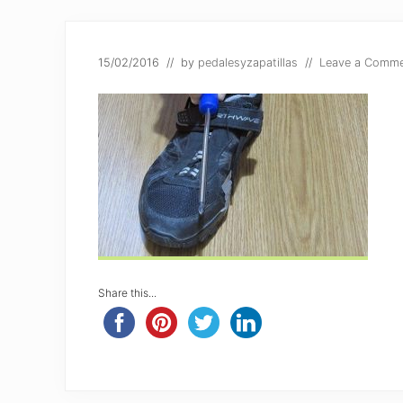
15/02/2016
// by
pedalesyzapatillas
//
Leave a Comm
Share this...