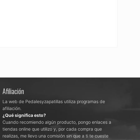
Afiliación
La web de Pedalesyzapatillas utiliza programas de
afiliación.
¿Qué significa esto?
Cuando recomiendo algún producto, pongo enlaces a
tiendas online que utilizo y, por cada compra que
realizas, me llevo una comisión sin que a ti te cueste