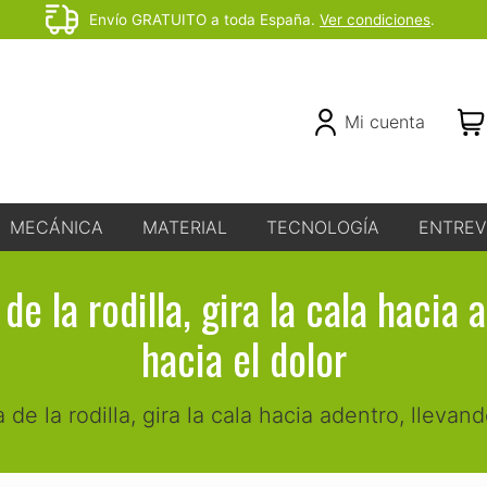
Envío GRATUITO a toda España.
Ver condiciones
.
Before
Header
Header
Mi cuenta
Right
MECÁNICA
MATERIAL
TECNOLOGÍA
ENTREV
de la rodilla, gira la cala hacia
hacia el dolor
 de la rodilla, gira la cala hacia adentro, llevan