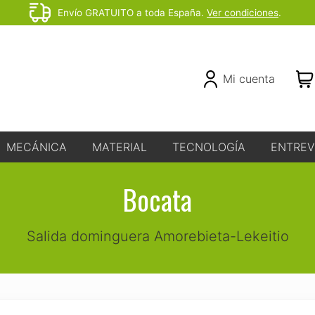
Envío GRATUITO a toda España.
Ver condiciones
.
Before
Header
Header
Mi cuenta
Right
MECÁNICA
MATERIAL
TECNOLOGÍA
ENTREV
Bocata
Salida dominguera Amorebieta-Lekeitio