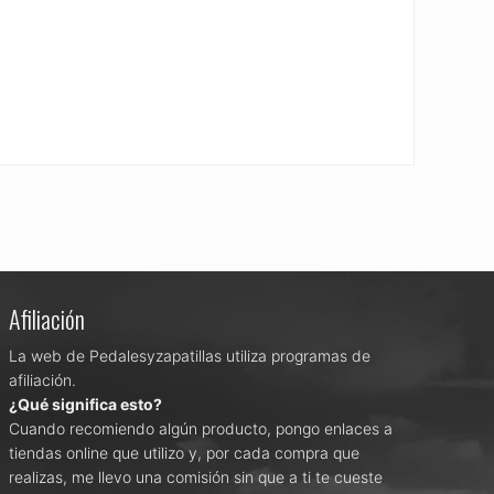
Afiliación
La web de Pedalesyzapatillas utiliza programas de
afiliación.
¿Qué significa esto?
Cuando recomiendo algún producto, pongo enlaces a
tiendas online que utilizo y, por cada compra que
realizas, me llevo una comisión sin que a ti te cueste