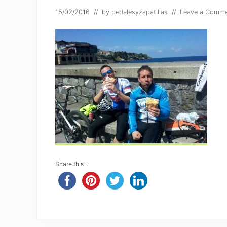
15/02/2016
// by
pedalesyzapatillas
//
Leave a Comm
Share this...