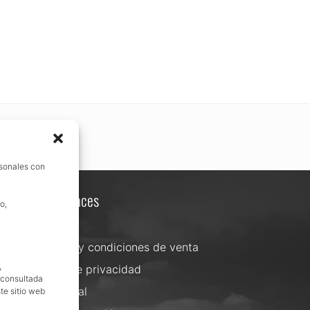
rsonales con
Otros enlaces
o,
Contacta
Términos y condiciones de venta
,
Política de privacidad
, consultada
Aviso Legal
te sitio web