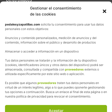
Contacta
Gestionar el consentimiento
de las cookies
Términos y condiciones de venta
Política de privacidad
pedalesyzapatillas.com
solicita tu consentimiento para usar tus datos
personales con estos objetivos:
Aviso Legal
Anuncios y contenido personalizados, medición de anuncios y del
Política de cookies
contenido, información sobre el público y desarrollo de productos
Uso de los contenidos del blog (CC)
Almacenar o acceder a información en un dispositivo
Tus datos personales se tratarán y la información de tu dispositivo
Afiliación
(cookies, identificadores únicos y otros datos del dispositivo) podrá ser
almacenada, consultada y compartida con
proveedores
externos o
La web de Pedalesyzapatillas utiliza programas de afiliación.
utilizada específicamente por este sitio web o aplicación.
¿Qué significa esto?
Cuando recomiendo algún producto, pongo enlaces a tiendas
Es posible que algunos
proveedores
traten tus datos personales en
online que utilizo y, por cada compra que realizas, me llevo
virtud de un interés legítimo, algo a lo que puedes oponerte gestionando
tus opciones a continuación. Busca un enlace al final de esta página o en
una comisión sin que a ti te cueste más dinero.
nuestra política de privacidad para revocar el consentimiento.
Esas comisiones me permiten seguir manteniendo esta web,
pagar el alojamiento, el dominio y, lo que es más importante,
las inscripciones a muchas de las marchas para después
Aceptar