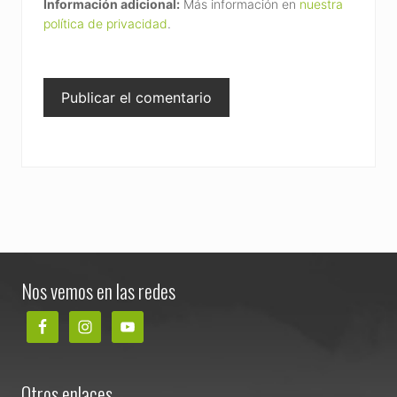
Información adicional:
Más información en
nuestra
política de privacidad
.
Footer
Nos vemos en las redes
Otros enlaces