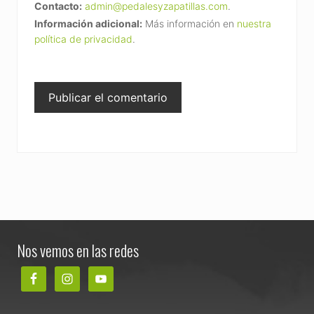
Contacto:
admin@pedalesyzapatillas.com
.
Información adicional:
Más información en
nuestra
política de privacidad
.
Footer
Nos vemos en las redes