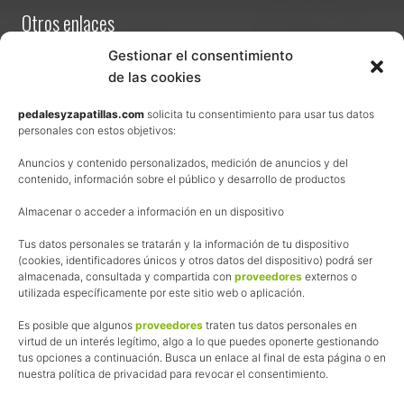
Otros enlaces
Contacta
Gestionar el consentimiento
de las cookies
Términos y condiciones de venta
Política de privacidad
pedalesyzapatillas.com
solicita tu consentimiento para usar tus datos
personales con estos objetivos:
Aviso Legal
Anuncios y contenido personalizados, medición de anuncios y del
Política de cookies
contenido, información sobre el público y desarrollo de productos
Uso de los contenidos del blog (CC)
Almacenar o acceder a información en un dispositivo
Tus datos personales se tratarán y la información de tu dispositivo
Afiliación
(cookies, identificadores únicos y otros datos del dispositivo) podrá ser
almacenada, consultada y compartida con
proveedores
externos o
La web de Pedalesyzapatillas utiliza programas de afiliación.
utilizada específicamente por este sitio web o aplicación.
¿Qué significa esto?
Cuando recomiendo algún producto, pongo enlaces a tiendas
Es posible que algunos
proveedores
traten tus datos personales en
online que utilizo y, por cada compra que realizas, me llevo
virtud de un interés legítimo, algo a lo que puedes oponerte gestionando
tus opciones a continuación. Busca un enlace al final de esta página o en
una comisión sin que a ti te cueste más dinero.
nuestra política de privacidad para revocar el consentimiento.
Esas comisiones me permiten seguir manteniendo esta web,
pagar el alojamiento, el dominio y, lo que es más importante,