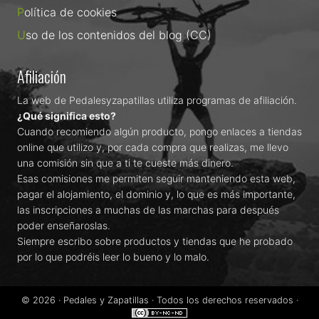
Política de cookies
Uso de los contenidos del blog (CC)
Afiliación
La web de Pedalesyzapatillas utiliza programas de afiliación.
¿Qué significa esto?
Cuando recomiendo algún producto, pongo enlaces a tiendas
online que utilizo y, por cada compra que realizas, me llevo
una comisión sin que a ti te cueste más dinero.
Esas comisiones me permiten seguir manteniendo esta web,
pagar el alojamiento, el dominio y, lo que es más importante,
las inscripciones a muchas de las marchas para después
poder enseñaroslas.
Siempre escribo sobre productos y tiendas que he probado
por lo que podréis leer lo bueno y lo malo.
© 2026 ·
Pedales y Zapatillas
· Todos los derechos reservados ·