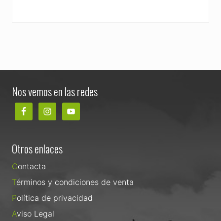
Footer
Nos vemos en las redes
Otros enlaces
Contacta
Términos y condiciones de venta
Política de privacidad
Aviso Legal