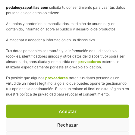
Política de privacidad
pedalesyzapatillas.com
solicita tu consentimiento para usar tus datos
personales con estos objetivos:
Aviso Legal
Anuncios y contenido personalizados, medición de anuncios y del
Política de cookies
contenido, información sobre el público y desarrollo de productos
Uso de los contenidos del blog (CC)
Almacenar o acceder a información en un dispositivo
Tus datos personales se tratarán y la información de tu dispositivo
Afiliación
(cookies, identificadores únicos y otros datos del dispositivo) podrá ser
almacenada, consultada y compartida con
proveedores
externos o
La web de Pedalesyzapatillas utiliza programas de afiliación.
utilizada específicamente por este sitio web o aplicación.
¿Qué significa esto?
Cuando recomiendo algún producto, pongo enlaces a tiendas
Es posible que algunos
proveedores
traten tus datos personales en
online que utilizo y, por cada compra que realizas, me llevo
virtud de un interés legítimo, algo a lo que puedes oponerte gestionando
tus opciones a continuación. Busca un enlace al final de esta página o en
una comisión sin que a ti te cueste más dinero.
nuestra política de privacidad para revocar el consentimiento.
Esas comisiones me permiten seguir manteniendo esta web,
pagar el alojamiento, el dominio y, lo que es más importante,
las inscripciones a muchas de las marchas para después
Aceptar
poder enseñaroslas.
Siempre escribo sobre productos y tiendas que he probado
Rechazar
por lo que podréis leer lo bueno y lo malo.