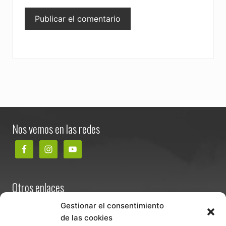
Footer
Nos vemos en las redes
Otros enlaces
Contacta
Gestionar el consentimiento
de las cookies
Términos y condiciones de venta