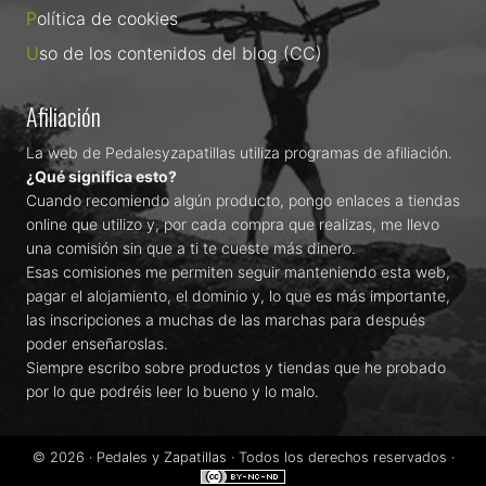
Política de cookies
Uso de los contenidos del blog (CC)
Afiliación
La web de Pedalesyzapatillas utiliza programas de afiliación.
¿Qué significa esto?
Cuando recomiendo algún producto, pongo enlaces a tiendas
online que utilizo y, por cada compra que realizas, me llevo
una comisión sin que a ti te cueste más dinero.
Esas comisiones me permiten seguir manteniendo esta web,
pagar el alojamiento, el dominio y, lo que es más importante,
las inscripciones a muchas de las marchas para después
poder enseñaroslas.
Siempre escribo sobre productos y tiendas que he probado
por lo que podréis leer lo bueno y lo malo.
© 2026 ·
Pedales y Zapatillas
· Todos los derechos reservados ·