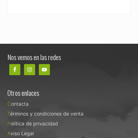
Footer
Nos vemos en las redes
Otros enlaces
Contacta
Términos y condiciones de venta
Política de privacidad
Aviso Legal