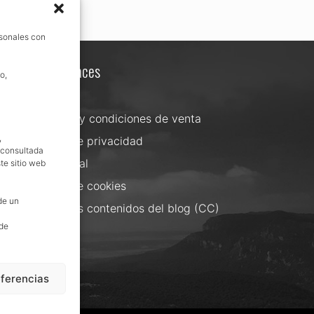
rsonales con
Otros enlaces
o,
Contacta
Términos y condiciones de venta
,
Política de privacidad
, consultada
Aviso Legal
te sitio web
Política de cookies
de un
Uso de los contenidos del blog (CC)
 de
eferencias