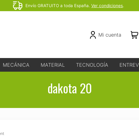
Envío GRATUITO a toda España.
Ver condiciones
.
Before
Header
Header
Mi cuenta
Right
MECÁNICA
MATERIAL
TECNOLOGÍA
ENTREV
dakota 20
nt