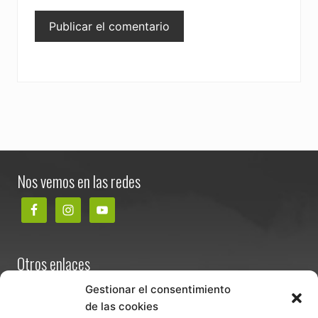
Footer
Nos vemos en las redes
Otros enlaces
Contacta
Gestionar el consentimiento
de las cookies
Términos y condiciones de venta