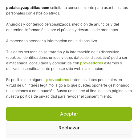
Política de privacidad
pedalesyzapatillas.com
solicita tu consentimiento para usar tus datos
personales con estos objetivos:
Aviso Legal
Anuncios y contenido personalizados, medición de anuncios y del
Política de cookies
contenido, información sobre el público y desarrollo de productos
Uso de los contenidos del blog (CC)
Almacenar o acceder a información en un dispositivo
Tus datos personales se tratarán y la información de tu dispositivo
Afiliación
(cookies, identificadores únicos y otros datos del dispositivo) podrá ser
almacenada, consultada y compartida con
proveedores
externos o
La web de Pedalesyzapatillas utiliza programas de afiliación.
utilizada específicamente por este sitio web o aplicación.
¿Qué significa esto?
Cuando recomiendo algún producto, pongo enlaces a tiendas
Es posible que algunos
proveedores
traten tus datos personales en
online que utilizo y, por cada compra que realizas, me llevo
virtud de un interés legítimo, algo a lo que puedes oponerte gestionando
tus opciones a continuación. Busca un enlace al final de esta página o en
una comisión sin que a ti te cueste más dinero.
nuestra política de privacidad para revocar el consentimiento.
Esas comisiones me permiten seguir manteniendo esta web,
pagar el alojamiento, el dominio y, lo que es más importante,
las inscripciones a muchas de las marchas para después
Aceptar
poder enseñaroslas.
Siempre escribo sobre productos y tiendas que he probado
Rechazar
por lo que podréis leer lo bueno y lo malo.