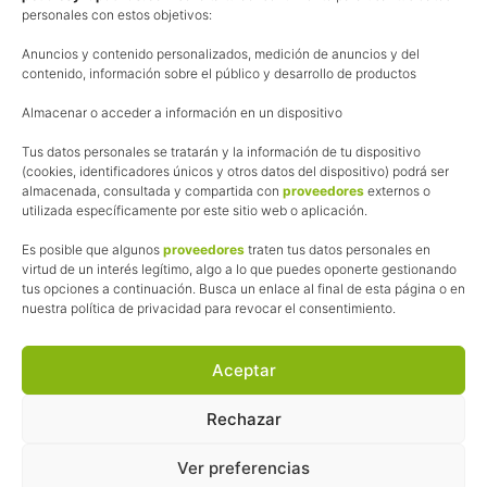
personales con estos objetivos:
Aviso Legal
Anuncios y contenido personalizados, medición de anuncios y del
Política de cookies
contenido, información sobre el público y desarrollo de productos
Uso de los contenidos del blog (CC)
Almacenar o acceder a información en un dispositivo
Tus datos personales se tratarán y la información de tu dispositivo
Afiliación
(cookies, identificadores únicos y otros datos del dispositivo) podrá ser
almacenada, consultada y compartida con
proveedores
externos o
La web de Pedalesyzapatillas utiliza programas de afiliación.
utilizada específicamente por este sitio web o aplicación.
¿Qué significa esto?
Cuando recomiendo algún producto, pongo enlaces a tiendas
Es posible que algunos
proveedores
traten tus datos personales en
online que utilizo y, por cada compra que realizas, me llevo
virtud de un interés legítimo, algo a lo que puedes oponerte gestionando
tus opciones a continuación. Busca un enlace al final de esta página o en
una comisión sin que a ti te cueste más dinero.
nuestra política de privacidad para revocar el consentimiento.
Esas comisiones me permiten seguir manteniendo esta web,
pagar el alojamiento, el dominio y, lo que es más importante,
las inscripciones a muchas de las marchas para después
Aceptar
poder enseñaroslas.
Siempre escribo sobre productos y tiendas que he probado
Rechazar
por lo que podréis leer lo bueno y lo malo.
Ver preferencias