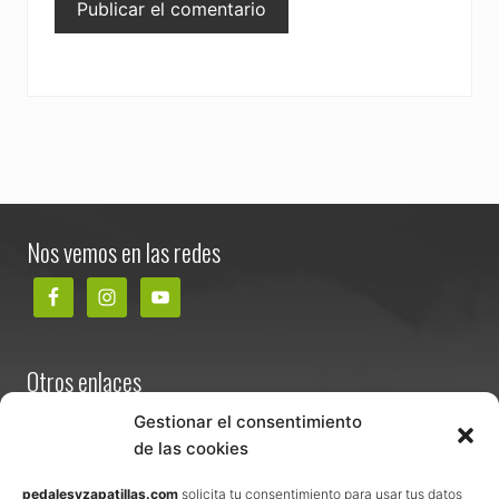
Footer
Nos vemos en las redes
Otros enlaces
Contacta
Gestionar el consentimiento
de las cookies
Términos y condiciones de venta
Política de privacidad
pedalesyzapatillas.com
solicita tu consentimiento para usar tus datos