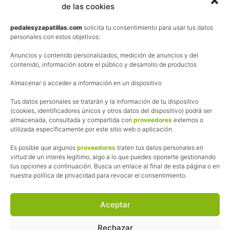
de las cookies
Términos y condiciones de venta
Política de privacidad
pedalesyzapatillas.com
solicita tu consentimiento para usar tus datos
personales con estos objetivos:
Aviso Legal
Anuncios y contenido personalizados, medición de anuncios y del
Política de cookies
contenido, información sobre el público y desarrollo de productos
Uso de los contenidos del blog (CC)
Almacenar o acceder a información en un dispositivo
Tus datos personales se tratarán y la información de tu dispositivo
Afiliación
(cookies, identificadores únicos y otros datos del dispositivo) podrá ser
almacenada, consultada y compartida con
proveedores
externos o
La web de Pedalesyzapatillas utiliza programas de afiliación.
utilizada específicamente por este sitio web o aplicación.
¿Qué significa esto?
Cuando recomiendo algún producto, pongo enlaces a tiendas
Es posible que algunos
proveedores
traten tus datos personales en
online que utilizo y, por cada compra que realizas, me llevo
virtud de un interés legítimo, algo a lo que puedes oponerte gestionando
tus opciones a continuación. Busca un enlace al final de esta página o en
una comisión sin que a ti te cueste más dinero.
nuestra política de privacidad para revocar el consentimiento.
Esas comisiones me permiten seguir manteniendo esta web,
pagar el alojamiento, el dominio y, lo que es más importante,
las inscripciones a muchas de las marchas para después
Aceptar
poder enseñaroslas.
Siempre escribo sobre productos y tiendas que he probado
Rechazar