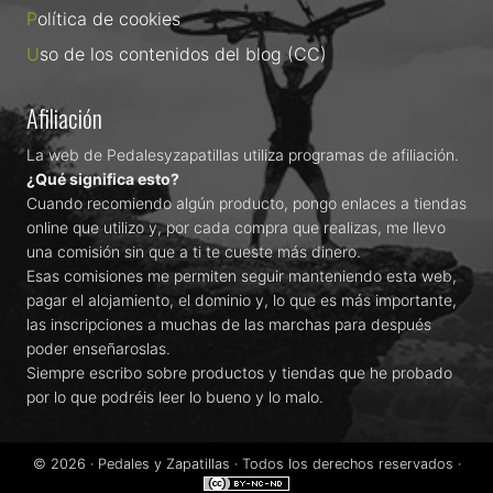
Política de cookies
Uso de los contenidos del blog (CC)
Afiliación
La web de Pedalesyzapatillas utiliza programas de afiliación.
¿Qué significa esto?
Cuando recomiendo algún producto, pongo enlaces a tiendas
online que utilizo y, por cada compra que realizas, me llevo
una comisión sin que a ti te cueste más dinero.
Esas comisiones me permiten seguir manteniendo esta web,
pagar el alojamiento, el dominio y, lo que es más importante,
las inscripciones a muchas de las marchas para después
poder enseñaroslas.
Siempre escribo sobre productos y tiendas que he probado
por lo que podréis leer lo bueno y lo malo.
© 2026 ·
Pedales y Zapatillas
· Todos los derechos reservados ·