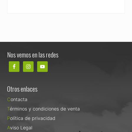
Footer
Nos vemos en las redes
Otros enlaces
Contacta
Términos y condiciones de venta
Política de privacidad
Aviso Legal