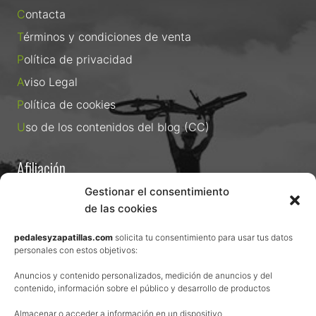
Contacta
Términos y condiciones de venta
Política de privacidad
Aviso Legal
Política de cookies
Uso de los contenidos del blog (CC)
Afiliación
Gestionar el consentimiento
La web de Pedalesyzapatillas utiliza programas de afiliación.
¿Qué significa esto?
de las cookies
Cuando recomiendo algún producto, pongo enlaces a tiendas
online que utilizo y, por cada compra que realizas, me llevo
pedalesyzapatillas.com
solicita tu consentimiento para usar tus datos
personales con estos objetivos:
una comisión sin que a ti te cueste más dinero.
Esas comisiones me permiten seguir manteniendo esta web,
Anuncios y contenido personalizados, medición de anuncios y del
pagar el alojamiento, el dominio y, lo que es más importante,
contenido, información sobre el público y desarrollo de productos
las inscripciones a muchas de las marchas para después
Almacenar o acceder a información en un dispositivo
poder enseñaroslas.