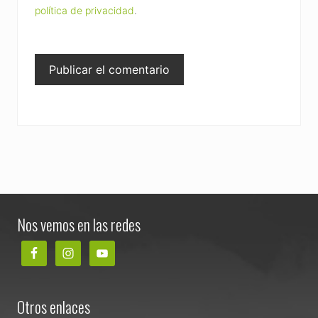
política de privacidad
.
Footer
Nos vemos en las redes
Otros enlaces