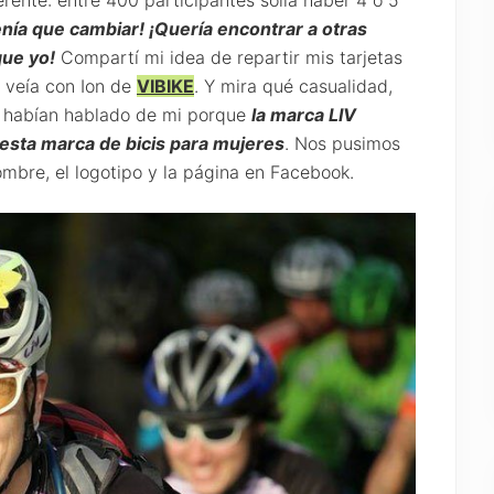
ente: entre 400 participantes solía haber 4 o 5
enía que cambiar! ¡Quería encontrar a otras
que yo!
Compartí mi idea de repartir mis tarjetas
e veía con Ion de
VIBIKE
. Y mira qué casualidad,
KE habían hablado de mi porque
la marca LIV
esta marca de bicis para mujeres
. Nos pusimos
mbre, el logotipo y la página en Facebook.