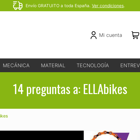
Envío GRATUITO a toda España.
Ver condiciones
.
Before
Header
Header
Mi cuenta
Right
MECÁNICA
MATERIAL
TECNOLOGÍA
ENTREV
14 preguntas a: ELLAbikes
ikes