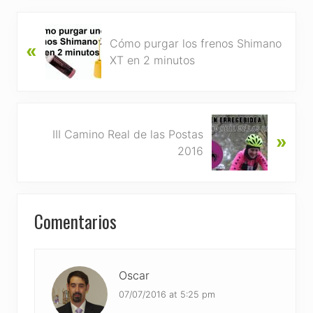
P
Cómo purgar los frenos Shimano
«
r
XT en 2 minutos
e
v
i
o
N
u
III Camino Real de las Postas
»
e
s
2016
x
P
t
o
P
s
Reader
o
Comentarios
t
s
Interactions
:
t
:
Oscar
07/07/2016 at 5:25 pm