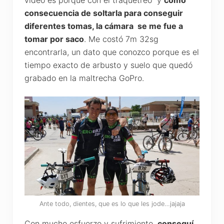
video es porque con el traquetreo y
como
consecuencia de soltarla para conseguir
diferentes tomas, la cámara se me fue a
tomar por saco
. Me costó 7m 32sg
encontrarla, un dato que conozco porque es el
tiempo exacto de arbusto y suelo que quedó
grabado en la maltrecha GoPro.
Ante todo, dientes, que es lo que les jode…jajaja
Con mucho esfuerzo y sufrimiento,
conseguí