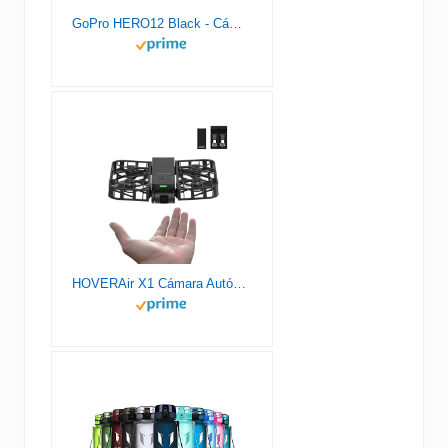
GoPro HERO12 Black - Cámara de acción a Prueba de Agua con Video 5.3K60 Ultra HD, Fotos de 27MP, HDR, Sensor de Imagen de 1/1.9", transmisión en Vivo, cámara Web, estabilización
HOVERAir X1 Cámara Autónoma Voladora, Dron de Bolsillo con Video HDR, Despegue de la Palma, Rutas de Vuelo Inteligentes, Modo Sígueme, Cámara de Acción con Control Manos Libres, Negro (Combo)