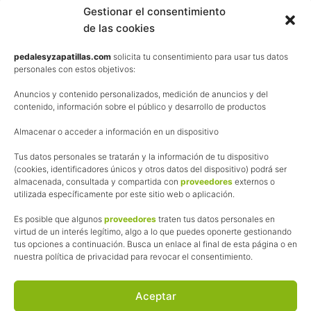
Contacta
Gestionar el consentimiento
de las cookies
Términos y condiciones de venta
Política de privacidad
pedalesyzapatillas.com
solicita tu consentimiento para usar tus datos
personales con estos objetivos:
Aviso Legal
Anuncios y contenido personalizados, medición de anuncios y del
Política de cookies
contenido, información sobre el público y desarrollo de productos
Uso de los contenidos del blog (CC)
Almacenar o acceder a información en un dispositivo
Tus datos personales se tratarán y la información de tu dispositivo
Afiliación
(cookies, identificadores únicos y otros datos del dispositivo) podrá ser
almacenada, consultada y compartida con
proveedores
externos o
La web de Pedalesyzapatillas utiliza programas de afiliación.
utilizada específicamente por este sitio web o aplicación.
¿Qué significa esto?
Cuando recomiendo algún producto, pongo enlaces a tiendas
Es posible que algunos
proveedores
traten tus datos personales en
online que utilizo y, por cada compra que realizas, me llevo
virtud de un interés legítimo, algo a lo que puedes oponerte gestionando
tus opciones a continuación. Busca un enlace al final de esta página o en
una comisión sin que a ti te cueste más dinero.
nuestra política de privacidad para revocar el consentimiento.
Esas comisiones me permiten seguir manteniendo esta web,
pagar el alojamiento, el dominio y, lo que es más importante,
las inscripciones a muchas de las marchas para después
Aceptar
poder enseñaroslas.