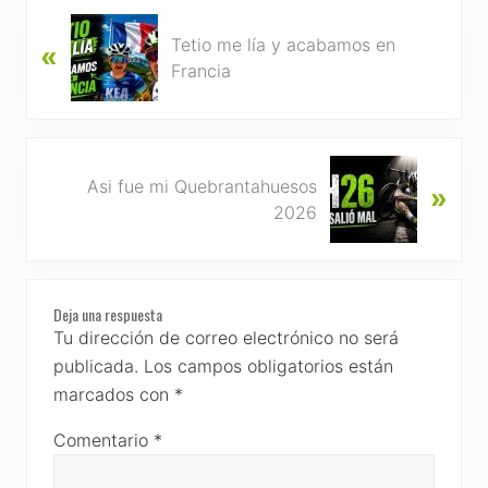
P
Tetio me lía y acabamos en
«
r
Francia
e
v
i
o
N
u
Asi fue mi Quebrantahuesos
»
e
s
2026
x
P
t
o
P
s
Reader
o
t
Deja una respuesta
s
Interactions
Tu dirección de correo electrónico no será
:
t
publicada.
Los campos obligatorios están
:
marcados con
*
Comentario
*