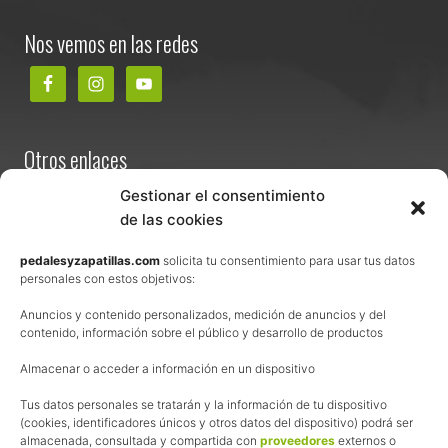
Footer
Nos vemos en las redes
Otros enlaces
Contacta
Gestionar el consentimiento
de las cookies
Términos y condiciones de venta
Política de privacidad
pedalesyzapatillas.com
solicita tu consentimiento para usar tus datos
personales con estos objetivos:
Aviso Legal
Anuncios y contenido personalizados, medición de anuncios y del
Política de cookies
contenido, información sobre el público y desarrollo de productos
Uso de los contenidos del blog (CC)
Almacenar o acceder a información en un dispositivo
Tus datos personales se tratarán y la información de tu dispositivo
Afiliación
(cookies, identificadores únicos y otros datos del dispositivo) podrá ser
almacenada, consultada y compartida con
proveedores
externos o
La web de Pedalesyzapatillas utiliza programas de afiliación.